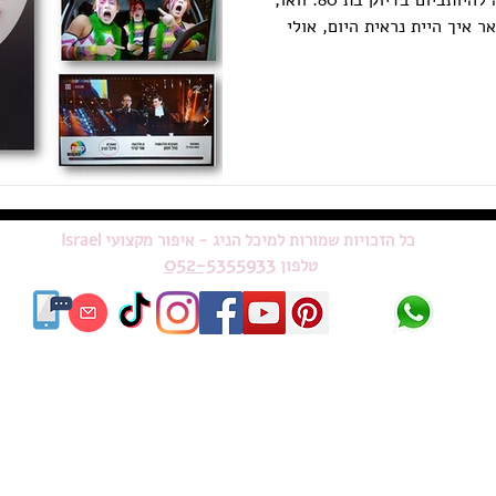
אמא, המון מזל טוב! היית אמורה להיותביום בדיוק בת 80. וואו,
לתאר איך היית נראית היום, אולי
כל הזכויות שמורות למיכל הניג - איפור מקצועי Israel
052-5355933
טלפון
אתר זה נבנה ע"י
מאיה לי - דאבליו בניית אתרים