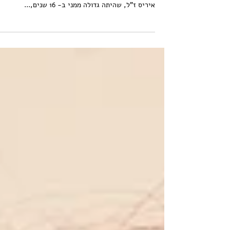
היום
תמיד אהבתי את פורים. כילדה צעירה מבין 4
למבחר תחפושות שעברו אליי בירושה. אחותי הבכורה
איריס ז"ל, שהיתה גדולה ממני ב- 16 שנים,...