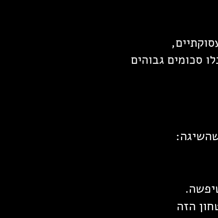
לו סכומים גבוהים
שהשיגה:
יפשה.
חון הזה