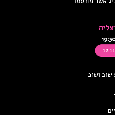
יג אשר פורסמו
 שוב ושוב
.
ים