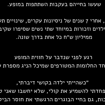
שעשו בחייהם בעקבות השתתפות במופע.
רים, שינויים תעסוקתיים,
לדים וזכורות במיוחד שתי נשים שסיפרו שקיב
ממיליון ש״ח כל אחת בדרך שונה.
רגע לפני שנדבר על חווית המופע
ד החלומות המטורפים שמיכל הניג מספרת 
״כשהייתי ילדה בקושי דיברתי,
פחדתי להשמיע את קולי, שלא יחשבו שאני ט
ות, גם בחיי הבוגרים הרגשתי את חוסר הביט
יהודה הנשיא 92, הרצליה