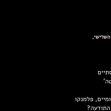
 השלישי,
תיים
ה'
ומיים, פלמנקו
התודעה?