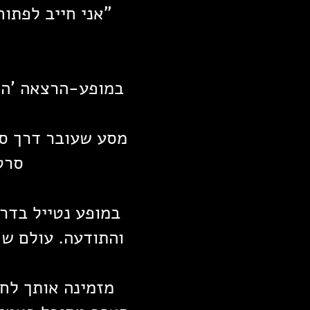
"אני חייב לפתו
במופע-הרצאה 'האו
מסע שעובר דרך סי
סרט
במופע נטייל בדר
והתודעה. עולם שפ
מזמינה אותך לחו