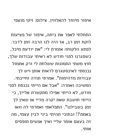
איפור מיוחד להאלווין. צילום: ויקי מוצפי
התחלתי לאפר את ביתה, איפור של פציעות 
לוקח זמן רב, אז היה לנו הרבה זמן לדבר. 
לפתע הלקוחה אומרת לי: "את יודעת מיכל, 
כשסגרנו לפני חודש לא ראיתי עבודות שלך, 
חוץ משתי התמונות ששלחת לי ורק אתמול 
נכנסתי לאינסטגרם לראות אותן ויש לך 
עבודות מדהימות". אמרתי תודה וחייכתי.
המשיכה ואמרה: "אבל אם הייתי נכנסת לפני 
חודש, לא הייתי אפילו מתקשרת אלייך, כי 
הייתי חושבת שאת יקרה מדיי או שאין לך 
זמן בשבילנו". התפלאתי ואמרתי לה וואו 
באמת?! ובתוכי תהיתי ביני לבין עצמי, מה 
זה בעצם אומר עליי ואיך אנשים תופסים 
אותי.