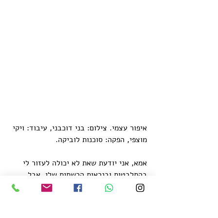
איפור עצמי. צילום: בני דוכבני, עיבוד: ויקי 
מוצפי, הפקה: סוכנות לוביקה.
אמא, אני יודעת שאת לא יכולה לעזור לי 
בהתלבטות ובנראות הרשתית שלי, אבל 
תמיד כייף לי לשתף אותך. ואת בטח ממש 
סקרנית לראות את כל העבודות המיוחדות 
שיש לי 
באינסטגרם.