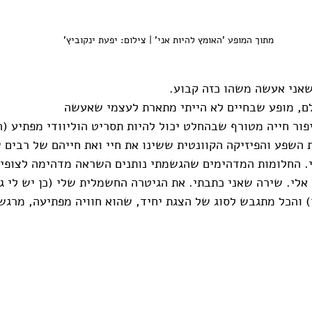
 מתוך המופע 'האומץ להיות אני' | צילום: יפעת ינקוביץ'
שאני אעשה משהו כזה קבוע.
לם, מופע שבחיים לא הייתי מתארת לעצמי שאעשה
ור חייה מטורף שבהחלט יכול להיות תסריט הוליוודי מפתיע (
 השפע והפיזיקה הקוונטית ששינו את חיי ואת חייהם של רבים שה
. החלומות המדהימים שהגשמתי נותנים השראה מדהימה לצופים
אלי. שירה שאני כתבתי. את הגיטרה החשמלית שלי (כן יש לי גם
 והכל מתגבש לסוג של הצגת יחיד, שהוא חוויה מפתיעה, מרגש