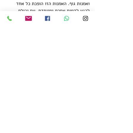
ואמנות גוף. האמנות הזו הופכת כל אחד 
לרגע לדמות אחרת ומיוחדת, עם יכולת 
ליצוק חיים חדשים בכל פנים.
אפשר גם איפור פולמון להאלווין- צילום:לילך אוזן, 
איפור: מיכל הניג
מבט לסיכום
האלווין, מעבר למסורותיו העתיקות, הוא 
חגיגה של יצירתיות, שמחת חיים וחיבור בין 