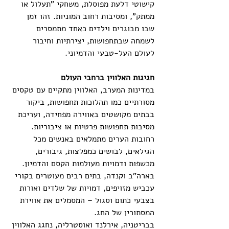
קישוטי דלעת מפוסלת, משחקי "תעלול או 
ממתק", ומסיבות רחוב המוניות. זהו זמן 
שבו מבוגרים וילדים כאחד מתמסרים 
לשמחה שבתחפושות, יצירתיות וחיבור 
לעולם העל-טבעי והדמיוני.
חגיגות האלווין ברחבי העולם
במדינות המערב, האלווין מתקיים עם טקסים 
מסורתיים כמו תהלוכות תחפושות, ביקור 
בבתים מקושטים באווירה מפחידה, ועריכת 
מסיבות תחפושות פרטיות או ציבוריות. 
רחובות הערים מתמלאים באנשים מכל 
הגילאים, לבושים כמפלצות, גיבורים, 
מכשפות ודמויות מעולמות הקסם והדמיון. 
בארה"ב וקנדה, בתים רבים מעוטרים בקורי 
עכביש מזויפים, דמויות של שלדים ואורות 
בצבעי כתום וסגול – המסמלים את אווירת 
המסתורין של החג.
בבריטניה, אירלנד ואוסטרליה, נחגג האלווין 