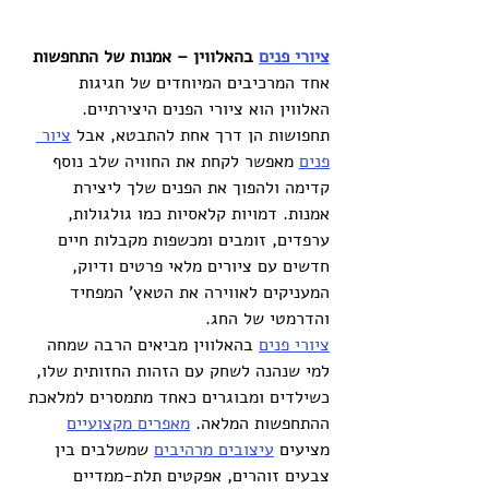
ציורי פנים
 בהאלווין – אמנות של התחפשות
אחד המרכיבים המיוחדים של חגיגות 
האלווין הוא ציורי הפנים היצירתיים. 
תחפושות הן דרך אחת להתבטא, אבל 
ציור 
פנים
 מאפשר לקחת את החוויה שלב נוסף 
קדימה ולהפוך את הפנים שלך ליצירת 
אמנות. דמויות קלאסיות כמו גולגולות, 
ערפדים, זומבים ומכשפות מקבלות חיים 
חדשים עם ציורים מלאי פרטים ודיוק, 
המעניקים לאווירה את הטאץ' המפחיד 
והדרמטי של החג.
ציורי פנים
 בהאלווין מביאים הרבה שמחה 
למי שנהנה לשחק עם הזהות החזותית שלו, 
כשילדים ומבוגרים כאחד מתמסרים למלאכת 
ההתחפשות המלאה. 
מאפרים מקצועיים
מציעים 
עיצובים מרהיבים
 שמשלבים בין 
צבעים זוהרים, אפקטים תלת-ממדיים 